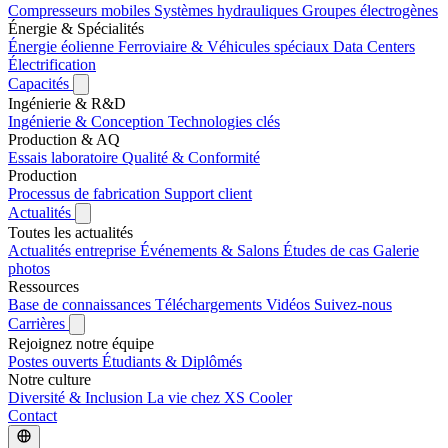
Compresseurs mobiles
Systèmes hydrauliques
Groupes électrogènes
Énergie & Spécialités
Énergie éolienne
Ferroviaire & Véhicules spéciaux
Data Centers
Électrification
Capacités
Ingénierie & R&D
Ingénierie & Conception
Technologies clés
Production & AQ
Essais laboratoire
Qualité & Conformité
Production
Processus de fabrication
Support client
Actualités
Toutes les actualités
Actualités entreprise
Événements & Salons
Études de cas
Galerie
photos
Ressources
Base de connaissances
Téléchargements
Vidéos
Suivez-nous
Carrières
Rejoignez notre équipe
Postes ouverts
Étudiants & Diplômés
Notre culture
Diversité & Inclusion
La vie chez XS Cooler
Contact