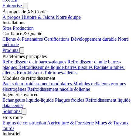
Entreprise
À propos de XS Cooler
À propos
Histoire & Jalons
Notre équipe
Installations
Sites
Production
Confiance & Qualité
Clients & Partenaires
Certifications
Développement durable
Notre
méthode
Produits
Plateformes principales
Refroidisseur d'air barres-plaques
Refroidisseur d'huile barres-
plaques
Refroidisseur de liquide barres-plaques
Radiateur tubes-
ailettes
Refroidisseur d'air tubes-ailettes
Modules de refroidissement
Packs de refroidissement modulaires
Modules radiateurs groupes
électrogènes
Refroidissement nacelle éolienne
Ingénierie avancée
Échangeurs liquide-liquide
Plaques froides
Refroidissement liquide
data center
Solutions
Hors route
Engins de construction
Agriculture & Foresterie
Mines & Travaux
lourds
Industriel