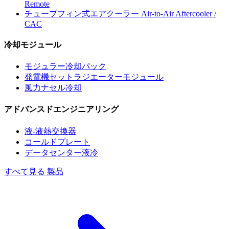
Remote
チューブフィン式エアクーラー
Air-to-Air Aftercooler /
CAC
冷却モジュール
モジュラー冷却パック
発電機セットラジエーターモジュール
風力ナセル冷却
アドバンスドエンジニアリング
液-液熱交換器
コールドプレート
データセンター液冷
すべて見る 製品