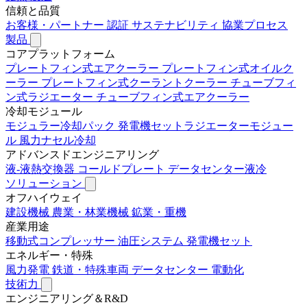
信頼と品質
お客様・パートナー
認証
サステナビリティ
協業プロセス
製品
コアプラットフォーム
プレートフィン式エアクーラー
プレートフィン式オイルク
ーラー
プレートフィン式クーラントクーラー
チューブフィ
ン式ラジエーター
チューブフィン式エアクーラー
冷却モジュール
モジュラー冷却パック
発電機セットラジエーターモジュー
ル
風力ナセル冷却
アドバンスドエンジニアリング
液-液熱交換器
コールドプレート
データセンター液冷
ソリューション
オフハイウェイ
建設機械
農業・林業機械
鉱業・重機
産業用途
移動式コンプレッサー
油圧システム
発電機セット
エネルギー・特殊
風力発電
鉄道・特殊車両
データセンター
電動化
技術力
エンジニアリング＆R&D