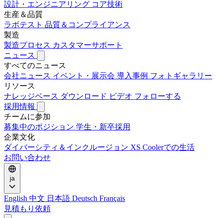
設計・エンジニアリング
コア技術
生産＆品質
ラボテスト
品質＆コンプライアンス
製造
製造プロセス
カスタマーサポート
ニュース
すべてのニュース
会社ニュース
イベント・展示会
導入事例
フォトギャラリー
リソース
ナレッジベース
ダウンロード
ビデオ
フォローする
採用情報
チームに参加
募集中のポジション
学生・新卒採用
企業文化
ダイバーシティ＆インクルージョン
XS Coolerでの生活
お問い合わせ
ja
English
中文
日本語
Deutsch
Français
見積もり依頼