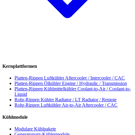
Kernplattformen
Platten-Rippen Luftkühler
Aftercooler / Intercooler / CAC
Platten-Rippen Ölkühler
Engine / Hydraulic / Transmission
Platten-Rippen Kühlmittelkühler
Coolant-to-Air / Coolant-to-
Liquid
Rohr-Rippen Kühler
Radiator / LT Radiator / Remote
Rohr-Rippen Luftkühler
Air-to-Air Aftercooler / CAC
Kühlmodule
Modulare Kühlpakete
Generatorsatz-Kühlermodule