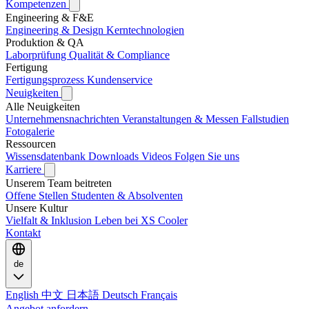
Kompetenzen
Engineering & F&E
Engineering & Design
Kerntechnologien
Produktion & QA
Laborprüfung
Qualität & Compliance
Fertigung
Fertigungsprozess
Kundenservice
Neuigkeiten
Alle Neuigkeiten
Unternehmensnachrichten
Veranstaltungen & Messen
Fallstudien
Fotogalerie
Ressourcen
Wissensdatenbank
Downloads
Videos
Folgen Sie uns
Karriere
Unserem Team beitreten
Offene Stellen
Studenten & Absolventen
Unsere Kultur
Vielfalt & Inklusion
Leben bei XS Cooler
Kontakt
de
English
中文
日本語
Deutsch
Français
Angebot anfordern