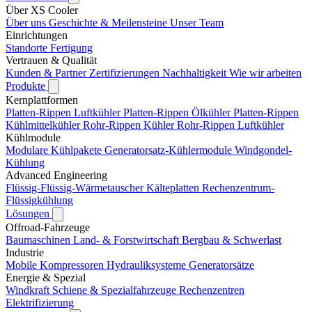
Über XS Cooler
Über uns
Geschichte & Meilensteine
Unser Team
Einrichtungen
Standorte
Fertigung
Vertrauen & Qualität
Kunden & Partner
Zertifizierungen
Nachhaltigkeit
Wie wir arbeiten
Produkte
Kernplattformen
Platten-Rippen Luftkühler
Platten-Rippen Ölkühler
Platten-Rippen
Kühlmittelkühler
Rohr-Rippen Kühler
Rohr-Rippen Luftkühler
Kühlmodule
Modulare Kühlpakete
Generatorsatz-Kühlermodule
Windgondel-
Kühlung
Advanced Engineering
Flüssig-Flüssig-Wärmetauscher
Kälteplatten
Rechenzentrum-
Flüssigkühlung
Lösungen
Offroad-Fahrzeuge
Baumaschinen
Land- & Forstwirtschaft
Bergbau & Schwerlast
Industrie
Mobile Kompressoren
Hydrauliksysteme
Generatorsätze
Energie & Spezial
Windkraft
Schiene & Spezialfahrzeuge
Rechenzentren
Elektrifizierung