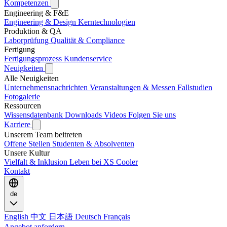
Kompetenzen
Engineering & F&E
Engineering & Design
Kerntechnologien
Produktion & QA
Laborprüfung
Qualität & Compliance
Fertigung
Fertigungsprozess
Kundenservice
Neuigkeiten
Alle Neuigkeiten
Unternehmensnachrichten
Veranstaltungen & Messen
Fallstudien
Fotogalerie
Ressourcen
Wissensdatenbank
Downloads
Videos
Folgen Sie uns
Karriere
Unserem Team beitreten
Offene Stellen
Studenten & Absolventen
Unsere Kultur
Vielfalt & Inklusion
Leben bei XS Cooler
Kontakt
de
English
中文
日本語
Deutsch
Français
Angebot anfordern