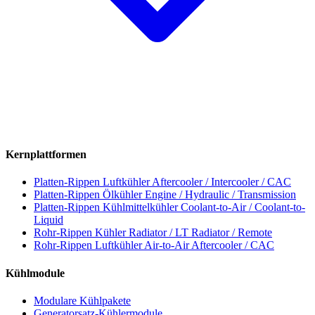
Kernplattformen
Platten-Rippen Luftkühler
Aftercooler / Intercooler / CAC
Platten-Rippen Ölkühler
Engine / Hydraulic / Transmission
Platten-Rippen Kühlmittelkühler
Coolant-to-Air / Coolant-to-
Liquid
Rohr-Rippen Kühler
Radiator / LT Radiator / Remote
Rohr-Rippen Luftkühler
Air-to-Air Aftercooler / CAC
Kühlmodule
Modulare Kühlpakete
Generatorsatz-Kühlermodule