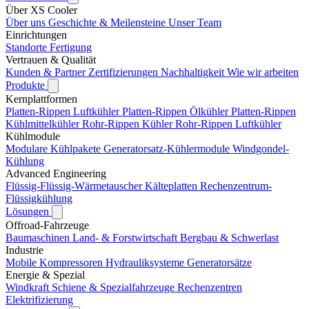
Über XS Cooler
Über uns
Geschichte & Meilensteine
Unser Team
Einrichtungen
Standorte
Fertigung
Vertrauen & Qualität
Kunden & Partner
Zertifizierungen
Nachhaltigkeit
Wie wir arbeiten
Produkte
Kernplattformen
Platten-Rippen Luftkühler
Platten-Rippen Ölkühler
Platten-Rippen
Kühlmittelkühler
Rohr-Rippen Kühler
Rohr-Rippen Luftkühler
Kühlmodule
Modulare Kühlpakete
Generatorsatz-Kühlermodule
Windgondel-
Kühlung
Advanced Engineering
Flüssig-Flüssig-Wärmetauscher
Kälteplatten
Rechenzentrum-
Flüssigkühlung
Lösungen
Offroad-Fahrzeuge
Baumaschinen
Land- & Forstwirtschaft
Bergbau & Schwerlast
Industrie
Mobile Kompressoren
Hydrauliksysteme
Generatorsätze
Energie & Spezial
Windkraft
Schiene & Spezialfahrzeuge
Rechenzentren
Elektrifizierung