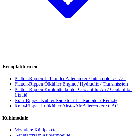
Kernplattformen
Platten-Rippen Luftkühler
Aftercooler / Intercooler / CAC
Platten-Rippen Ölkühler
Engine / Hydraulic / Transmission
Platten-Rippen Kühlmittelkühler
Coolant-to-Air / Coolant-to-
Liquid
Rohr-Rippen Kühler
Radiator / LT Radiator / Remote
Rohr-Rippen Luftkühler
Air-to-Air Aftercooler / CAC
Kühlmodule
Modulare Kühlpakete
Generatorsatz-Kühlermodule