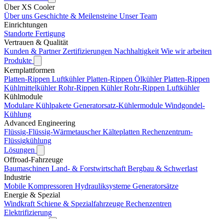
Über XS Cooler
Über uns
Geschichte & Meilensteine
Unser Team
Einrichtungen
Standorte
Fertigung
Vertrauen & Qualität
Kunden & Partner
Zertifizierungen
Nachhaltigkeit
Wie wir arbeiten
Produkte
Kernplattformen
Platten-Rippen Luftkühler
Platten-Rippen Ölkühler
Platten-Rippen
Kühlmittelkühler
Rohr-Rippen Kühler
Rohr-Rippen Luftkühler
Kühlmodule
Modulare Kühlpakete
Generatorsatz-Kühlermodule
Windgondel-
Kühlung
Advanced Engineering
Flüssig-Flüssig-Wärmetauscher
Kälteplatten
Rechenzentrum-
Flüssigkühlung
Lösungen
Offroad-Fahrzeuge
Baumaschinen
Land- & Forstwirtschaft
Bergbau & Schwerlast
Industrie
Mobile Kompressoren
Hydrauliksysteme
Generatorsätze
Energie & Spezial
Windkraft
Schiene & Spezialfahrzeuge
Rechenzentren
Elektrifizierung