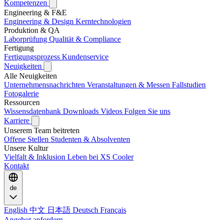
Kompetenzen
Engineering & F&E
Engineering & Design
Kerntechnologien
Produktion & QA
Laborprüfung
Qualität & Compliance
Fertigung
Fertigungsprozess
Kundenservice
Neuigkeiten
Alle Neuigkeiten
Unternehmensnachrichten
Veranstaltungen & Messen
Fallstudien
Fotogalerie
Ressourcen
Wissensdatenbank
Downloads
Videos
Folgen Sie uns
Karriere
Unserem Team beitreten
Offene Stellen
Studenten & Absolventen
Unsere Kultur
Vielfalt & Inklusion
Leben bei XS Cooler
Kontakt
de
English
中文
日本語
Deutsch
Français
Angebot anfordern