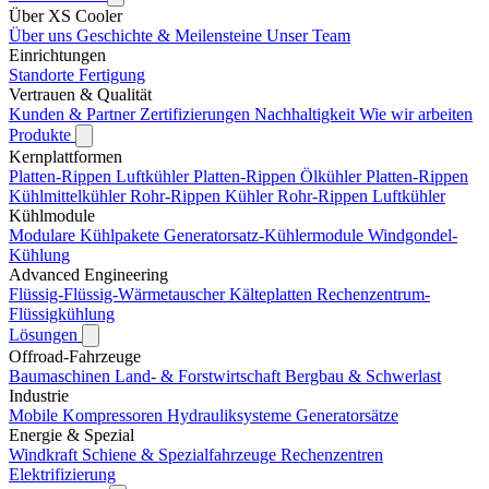
Über XS Cooler
Über uns
Geschichte & Meilensteine
Unser Team
Einrichtungen
Standorte
Fertigung
Vertrauen & Qualität
Kunden & Partner
Zertifizierungen
Nachhaltigkeit
Wie wir arbeiten
Produkte
Kernplattformen
Platten-Rippen Luftkühler
Platten-Rippen Ölkühler
Platten-Rippen
Kühlmittelkühler
Rohr-Rippen Kühler
Rohr-Rippen Luftkühler
Kühlmodule
Modulare Kühlpakete
Generatorsatz-Kühlermodule
Windgondel-
Kühlung
Advanced Engineering
Flüssig-Flüssig-Wärmetauscher
Kälteplatten
Rechenzentrum-
Flüssigkühlung
Lösungen
Offroad-Fahrzeuge
Baumaschinen
Land- & Forstwirtschaft
Bergbau & Schwerlast
Industrie
Mobile Kompressoren
Hydrauliksysteme
Generatorsätze
Energie & Spezial
Windkraft
Schiene & Spezialfahrzeuge
Rechenzentren
Elektrifizierung