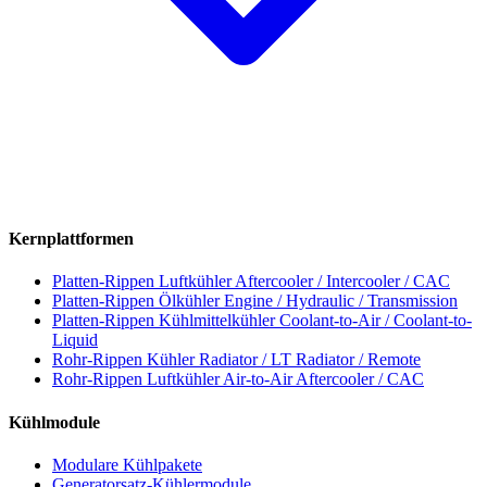
Kernplattformen
Platten-Rippen Luftkühler
Aftercooler / Intercooler / CAC
Platten-Rippen Ölkühler
Engine / Hydraulic / Transmission
Platten-Rippen Kühlmittelkühler
Coolant-to-Air / Coolant-to-
Liquid
Rohr-Rippen Kühler
Radiator / LT Radiator / Remote
Rohr-Rippen Luftkühler
Air-to-Air Aftercooler / CAC
Kühlmodule
Modulare Kühlpakete
Generatorsatz-Kühlermodule