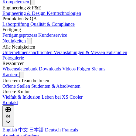
Kompetenzen
Engineering & F&E
Engineering & Design
Kerntechnologien
Produktion & QA
Laborprüfung
Qualität & Compliance
Fertigung
Fertigungsprozess
Kundenservice
Neuigkeiten
Alle Neuigkeiten
Unternehmensnachrichten
Veranstaltungen & Messen
Fallstudien
Fotogalerie
Ressourcen
Wissensdatenbank
Downloads
Videos
Folgen Sie uns
Karriere
Unserem Team beitreten
Offene Stellen
Studenten & Absolventen
Unsere Kultur
Vielfalt & Inklusion
Leben bei XS Cooler
Kontakt
de
English
中文
日本語
Deutsch
Français
Angebot anfordern