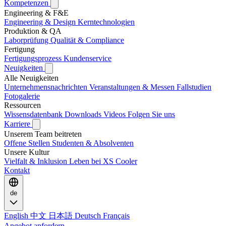
Kompetenzen
Engineering & F&E
Engineering & Design
Kerntechnologien
Produktion & QA
Laborprüfung
Qualität & Compliance
Fertigung
Fertigungsprozess
Kundenservice
Neuigkeiten
Alle Neuigkeiten
Unternehmensnachrichten
Veranstaltungen & Messen
Fallstudien
Fotogalerie
Ressourcen
Wissensdatenbank
Downloads
Videos
Folgen Sie uns
Karriere
Unserem Team beitreten
Offene Stellen
Studenten & Absolventen
Unsere Kultur
Vielfalt & Inklusion
Leben bei XS Cooler
Kontakt
de
English
中文
日本語
Deutsch
Français
Angebot anfordern