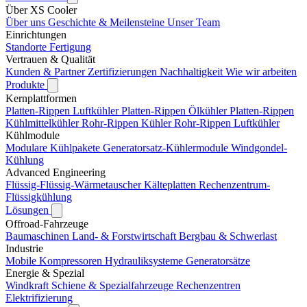
Über XS Cooler
Über uns
Geschichte & Meilensteine
Unser Team
Einrichtungen
Standorte
Fertigung
Vertrauen & Qualität
Kunden & Partner
Zertifizierungen
Nachhaltigkeit
Wie wir arbeiten
Produkte
Kernplattformen
Platten-Rippen Luftkühler
Platten-Rippen Ölkühler
Platten-Rippen
Kühlmittelkühler
Rohr-Rippen Kühler
Rohr-Rippen Luftkühler
Kühlmodule
Modulare Kühlpakete
Generatorsatz-Kühlermodule
Windgondel-
Kühlung
Advanced Engineering
Flüssig-Flüssig-Wärmetauscher
Kälteplatten
Rechenzentrum-
Flüssigkühlung
Lösungen
Offroad-Fahrzeuge
Baumaschinen
Land- & Forstwirtschaft
Bergbau & Schwerlast
Industrie
Mobile Kompressoren
Hydrauliksysteme
Generatorsätze
Energie & Spezial
Windkraft
Schiene & Spezialfahrzeuge
Rechenzentren
Elektrifizierung