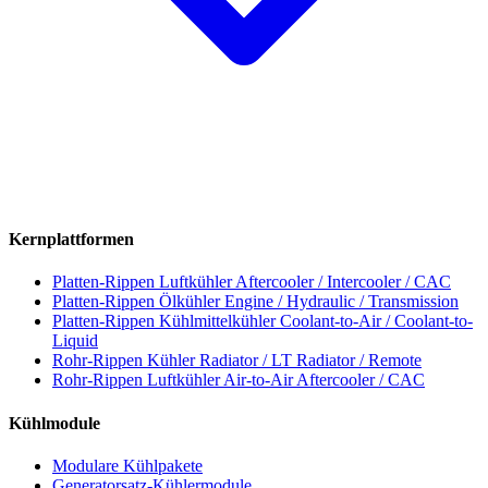
Kernplattformen
Platten-Rippen Luftkühler
Aftercooler / Intercooler / CAC
Platten-Rippen Ölkühler
Engine / Hydraulic / Transmission
Platten-Rippen Kühlmittelkühler
Coolant-to-Air / Coolant-to-
Liquid
Rohr-Rippen Kühler
Radiator / LT Radiator / Remote
Rohr-Rippen Luftkühler
Air-to-Air Aftercooler / CAC
Kühlmodule
Modulare Kühlpakete
Generatorsatz-Kühlermodule