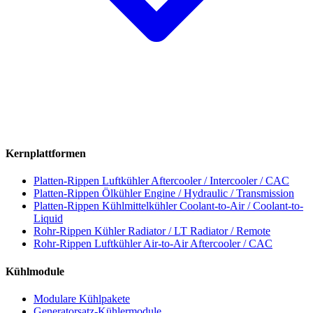
Kernplattformen
Platten-Rippen Luftkühler
Aftercooler / Intercooler / CAC
Platten-Rippen Ölkühler
Engine / Hydraulic / Transmission
Platten-Rippen Kühlmittelkühler
Coolant-to-Air / Coolant-to-
Liquid
Rohr-Rippen Kühler
Radiator / LT Radiator / Remote
Rohr-Rippen Luftkühler
Air-to-Air Aftercooler / CAC
Kühlmodule
Modulare Kühlpakete
Generatorsatz-Kühlermodule