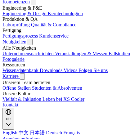
Kompetenzen
Engineering & F&E
Engineering & Design
Kerntechnologien
Produktion & QA
Laborprüfung
Qualität & Compliance
Fertigung
Fertigungsprozess
Kundenservice
Neuigkeiten
Alle Neuigkeiten
Unternehmensnachrichten
Veranstaltungen & Messen
Fallstudien
Fotogalerie
Ressourcen
Wissensdatenbank
Downloads
Videos
Folgen Sie uns
Karriere
Unserem Team beitreten
Offene Stellen
Studenten & Absolventen
Unsere Kultur
Vielfalt & Inklusion
Leben bei XS Cooler
Kontakt
de
English
中文
日本語
Deutsch
Français
Angebot anfordern