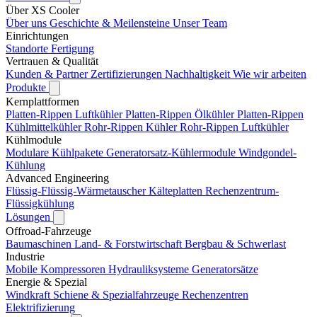
Über XS Cooler
Über uns
Geschichte & Meilensteine
Unser Team
Einrichtungen
Standorte
Fertigung
Vertrauen & Qualität
Kunden & Partner
Zertifizierungen
Nachhaltigkeit
Wie wir arbeiten
Produkte
Kernplattformen
Platten-Rippen Luftkühler
Platten-Rippen Ölkühler
Platten-Rippen
Kühlmittelkühler
Rohr-Rippen Kühler
Rohr-Rippen Luftkühler
Kühlmodule
Modulare Kühlpakete
Generatorsatz-Kühlermodule
Windgondel-
Kühlung
Advanced Engineering
Flüssig-Flüssig-Wärmetauscher
Kälteplatten
Rechenzentrum-
Flüssigkühlung
Lösungen
Offroad-Fahrzeuge
Baumaschinen
Land- & Forstwirtschaft
Bergbau & Schwerlast
Industrie
Mobile Kompressoren
Hydrauliksysteme
Generatorsätze
Energie & Spezial
Windkraft
Schiene & Spezialfahrzeuge
Rechenzentren
Elektrifizierung