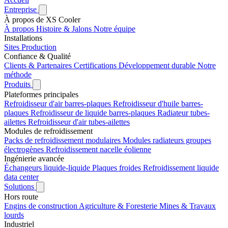
Entreprise
À propos de XS Cooler
À propos
Histoire & Jalons
Notre équipe
Installations
Sites
Production
Confiance & Qualité
Clients & Partenaires
Certifications
Développement durable
Notre
méthode
Produits
Plateformes principales
Refroidisseur d'air barres-plaques
Refroidisseur d'huile barres-
plaques
Refroidisseur de liquide barres-plaques
Radiateur tubes-
ailettes
Refroidisseur d'air tubes-ailettes
Modules de refroidissement
Packs de refroidissement modulaires
Modules radiateurs groupes
électrogènes
Refroidissement nacelle éolienne
Ingénierie avancée
Échangeurs liquide-liquide
Plaques froides
Refroidissement liquide
data center
Solutions
Hors route
Engins de construction
Agriculture & Foresterie
Mines & Travaux
lourds
Industriel