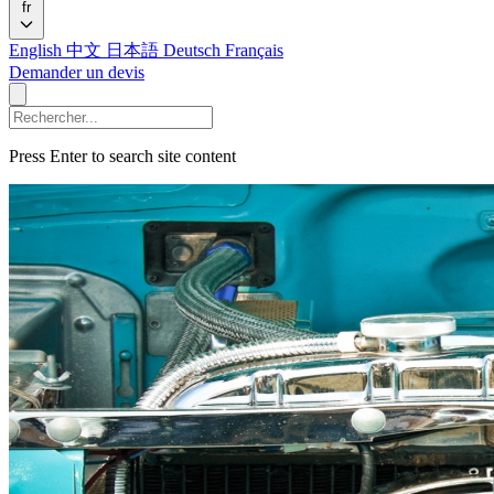
fr
English
中文
日本語
Deutsch
Français
Demander un devis
Press Enter to search site content