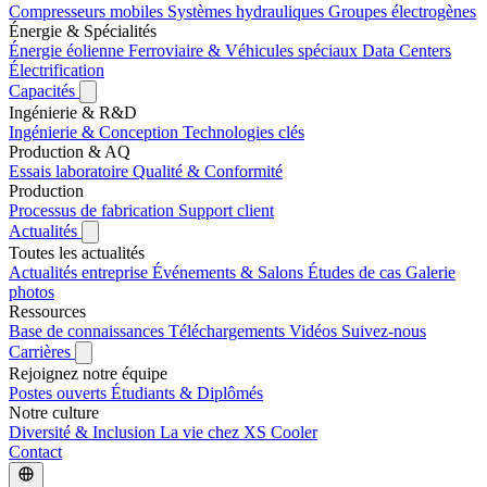
Compresseurs mobiles
Systèmes hydrauliques
Groupes électrogènes
Énergie & Spécialités
Énergie éolienne
Ferroviaire & Véhicules spéciaux
Data Centers
Électrification
Capacités
Ingénierie & R&D
Ingénierie & Conception
Technologies clés
Production & AQ
Essais laboratoire
Qualité & Conformité
Production
Processus de fabrication
Support client
Actualités
Toutes les actualités
Actualités entreprise
Événements & Salons
Études de cas
Galerie
photos
Ressources
Base de connaissances
Téléchargements
Vidéos
Suivez-nous
Carrières
Rejoignez notre équipe
Postes ouverts
Étudiants & Diplômés
Notre culture
Diversité & Inclusion
La vie chez XS Cooler
Contact