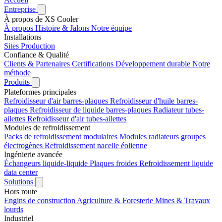
Entreprise
À propos de XS Cooler
À propos
Histoire & Jalons
Notre équipe
Installations
Sites
Production
Confiance & Qualité
Clients & Partenaires
Certifications
Développement durable
Notre
méthode
Produits
Plateformes principales
Refroidisseur d'air barres-plaques
Refroidisseur d'huile barres-
plaques
Refroidisseur de liquide barres-plaques
Radiateur tubes-
ailettes
Refroidisseur d'air tubes-ailettes
Modules de refroidissement
Packs de refroidissement modulaires
Modules radiateurs groupes
électrogènes
Refroidissement nacelle éolienne
Ingénierie avancée
Échangeurs liquide-liquide
Plaques froides
Refroidissement liquide
data center
Solutions
Hors route
Engins de construction
Agriculture & Foresterie
Mines & Travaux
lourds
Industriel