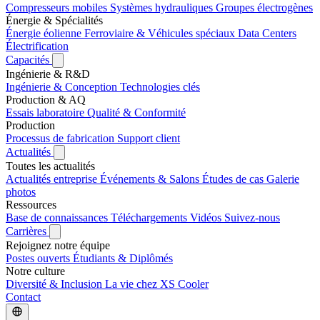
Compresseurs mobiles
Systèmes hydrauliques
Groupes électrogènes
Énergie & Spécialités
Énergie éolienne
Ferroviaire & Véhicules spéciaux
Data Centers
Électrification
Capacités
Ingénierie & R&D
Ingénierie & Conception
Technologies clés
Production & AQ
Essais laboratoire
Qualité & Conformité
Production
Processus de fabrication
Support client
Actualités
Toutes les actualités
Actualités entreprise
Événements & Salons
Études de cas
Galerie
photos
Ressources
Base de connaissances
Téléchargements
Vidéos
Suivez-nous
Carrières
Rejoignez notre équipe
Postes ouverts
Étudiants & Diplômés
Notre culture
Diversité & Inclusion
La vie chez XS Cooler
Contact