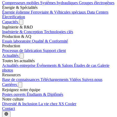
Compresseurs mobiles
Systèmes hydrauliques
Groupes électrogènes
Énergie & Spécialités
Énergie éolienne
Ferroviaire & Véhicules spéciaux
Data Centers
Électrification
Capacités
Ingénierie & R&D
Ingénierie & Conception
Technologies clés
Production & AQ
Essais laboratoire
Qualité & Conformité
Production
Processus de fabrication
Support client
Actualités
Toutes les actualités
Actualités entreprise
Événements & Salons
Études de cas
Galerie
photos
Ressources
Base de connaissances
Téléchargements
Vidéos
Suivez-nous
Carrières
Rejoignez notre équipe
Postes ouverts
Étudiants & Diplômés
Notre culture
Diversité & Inclusion
La vie chez XS Cooler
Contact