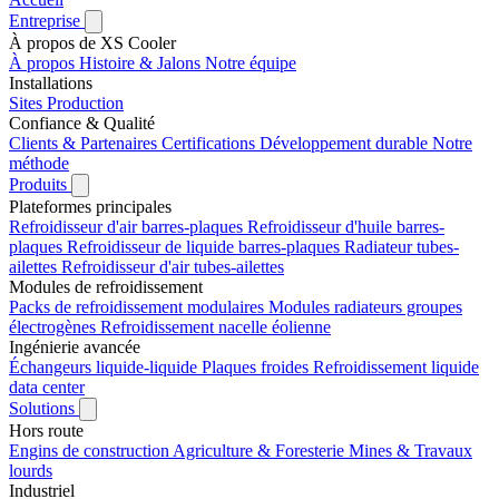
Entreprise
À propos de XS Cooler
À propos
Histoire & Jalons
Notre équipe
Installations
Sites
Production
Confiance & Qualité
Clients & Partenaires
Certifications
Développement durable
Notre
méthode
Produits
Plateformes principales
Refroidisseur d'air barres-plaques
Refroidisseur d'huile barres-
plaques
Refroidisseur de liquide barres-plaques
Radiateur tubes-
ailettes
Refroidisseur d'air tubes-ailettes
Modules de refroidissement
Packs de refroidissement modulaires
Modules radiateurs groupes
électrogènes
Refroidissement nacelle éolienne
Ingénierie avancée
Échangeurs liquide-liquide
Plaques froides
Refroidissement liquide
data center
Solutions
Hors route
Engins de construction
Agriculture & Foresterie
Mines & Travaux
lourds
Industriel