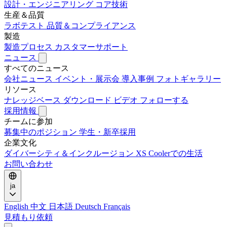
設計・エンジニアリング
コア技術
生産＆品質
ラボテスト
品質＆コンプライアンス
製造
製造プロセス
カスタマーサポート
ニュース
すべてのニュース
会社ニュース
イベント・展示会
導入事例
フォトギャラリー
リソース
ナレッジベース
ダウンロード
ビデオ
フォローする
採用情報
チームに参加
募集中のポジション
学生・新卒採用
企業文化
ダイバーシティ＆インクルージョン
XS Coolerでの生活
お問い合わせ
ja
English
中文
日本語
Deutsch
Français
見積もり依頼