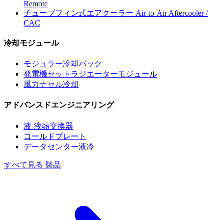
Remote
チューブフィン式エアクーラー
Air-to-Air Aftercooler /
CAC
冷却モジュール
モジュラー冷却パック
発電機セットラジエーターモジュール
風力ナセル冷却
アドバンスドエンジニアリング
液-液熱交換器
コールドプレート
データセンター液冷
すべて見る 製品