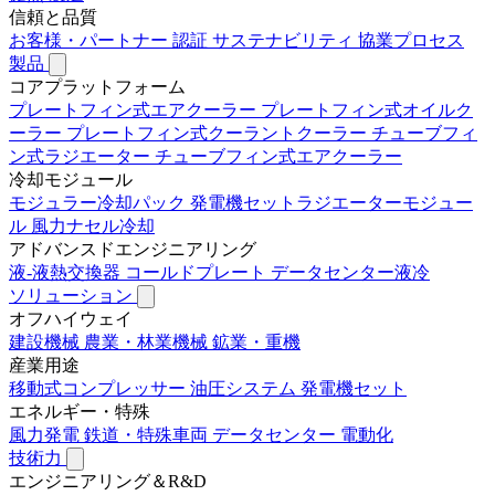
信頼と品質
お客様・パートナー
認証
サステナビリティ
協業プロセス
製品
コアプラットフォーム
プレートフィン式エアクーラー
プレートフィン式オイルク
ーラー
プレートフィン式クーラントクーラー
チューブフィ
ン式ラジエーター
チューブフィン式エアクーラー
冷却モジュール
モジュラー冷却パック
発電機セットラジエーターモジュー
ル
風力ナセル冷却
アドバンスドエンジニアリング
液-液熱交換器
コールドプレート
データセンター液冷
ソリューション
オフハイウェイ
建設機械
農業・林業機械
鉱業・重機
産業用途
移動式コンプレッサー
油圧システム
発電機セット
エネルギー・特殊
風力発電
鉄道・特殊車両
データセンター
電動化
技術力
エンジニアリング＆R&D