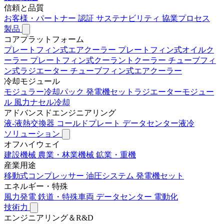
信頼と品質
お客様・パートナー
認証
サステナビリティ
協業プロセス
製品
コアプラットフォーム
プレートフィン式エアクーラー
プレートフィン式オイルク
ーラー
プレートフィン式クーラントクーラー
チューブフィ
ン式ラジエーター
チューブフィン式エアクーラー
冷却モジュール
モジュラー冷却パック
発電機セットラジエーターモジュー
ル
風力ナセル冷却
アドバンスドエンジニアリング
液-液熱交換器
コールドプレート
データセンター液冷
ソリューション
オフハイウェイ
建設機械
農業・林業機械
鉱業・重機
産業用途
移動式コンプレッサー
油圧システム
発電機セット
エネルギー・特殊
風力発電
鉄道・特殊車両
データセンター
電動化
技術力
エンジニアリング＆R&D