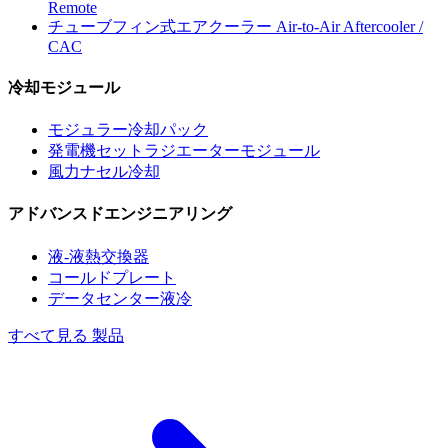
Remote
チューブフィン式エアクーラー
Air-to-Air Aftercooler /
CAC
冷却モジュール
モジュラー冷却パック
発電機セットラジエーターモジュール
風力ナセル冷却
アドバンスドエンジニアリング
液-液熱交換器
コールドプレート
データセンター液冷
すべて見る 製品