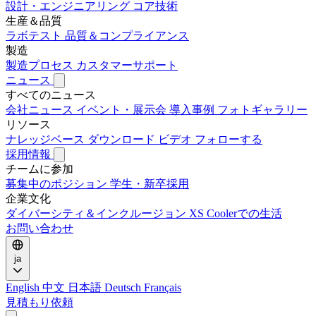
設計・エンジニアリング
コア技術
生産＆品質
ラボテスト
品質＆コンプライアンス
製造
製造プロセス
カスタマーサポート
ニュース
すべてのニュース
会社ニュース
イベント・展示会
導入事例
フォトギャラリー
リソース
ナレッジベース
ダウンロード
ビデオ
フォローする
採用情報
チームに参加
募集中のポジション
学生・新卒採用
企業文化
ダイバーシティ＆インクルージョン
XS Coolerでの生活
お問い合わせ
ja
English
中文
日本語
Deutsch
Français
見積もり依頼