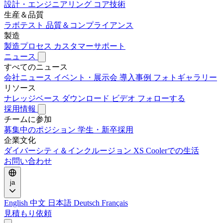
設計・エンジニアリング
コア技術
生産＆品質
ラボテスト
品質＆コンプライアンス
製造
製造プロセス
カスタマーサポート
ニュース
すべてのニュース
会社ニュース
イベント・展示会
導入事例
フォトギャラリー
リソース
ナレッジベース
ダウンロード
ビデオ
フォローする
採用情報
チームに参加
募集中のポジション
学生・新卒採用
企業文化
ダイバーシティ＆インクルージョン
XS Coolerでの生活
お問い合わせ
ja
English
中文
日本語
Deutsch
Français
見積もり依頼