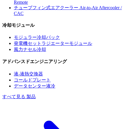
Remote
チューブフィン式エアクーラー
Air-to-Air Aftercooler /
CAC
冷却モジュール
モジュラー冷却パック
発電機セットラジエーターモジュール
風力ナセル冷却
アドバンスドエンジニアリング
液-液熱交換器
コールドプレート
データセンター液冷
すべて見る 製品