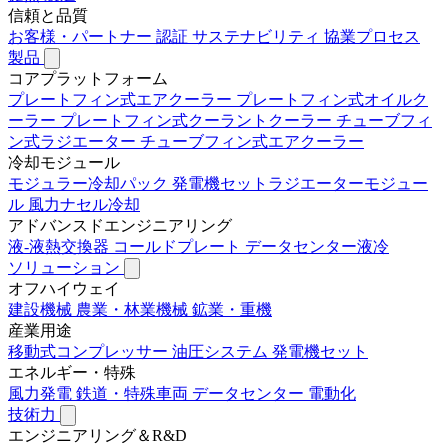
信頼と品質
お客様・パートナー
認証
サステナビリティ
協業プロセス
製品
コアプラットフォーム
プレートフィン式エアクーラー
プレートフィン式オイルク
ーラー
プレートフィン式クーラントクーラー
チューブフィ
ン式ラジエーター
チューブフィン式エアクーラー
冷却モジュール
モジュラー冷却パック
発電機セットラジエーターモジュー
ル
風力ナセル冷却
アドバンスドエンジニアリング
液-液熱交換器
コールドプレート
データセンター液冷
ソリューション
オフハイウェイ
建設機械
農業・林業機械
鉱業・重機
産業用途
移動式コンプレッサー
油圧システム
発電機セット
エネルギー・特殊
風力発電
鉄道・特殊車両
データセンター
電動化
技術力
エンジニアリング＆R&D