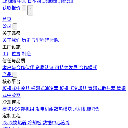
English
中文
日本語
Deutsch
Français
获取报价
首页
公司
关于鑫盛
关于我们
历史与里程碑
团队
工厂设施
工厂位置
制造
信任与品质
客户与合作伙伴
资质认证
可持续发展
合作模式
产品
核心平台
板翅式中冷器
板翅式油冷器
板翅式冷却器
管翅式散热器
管翅
式中冷器
冷却模块
模块化冷却机组
发电机组散热模块
风机机舱冷却
定制工程
液-液换热器
冷却板
数据中心液冷