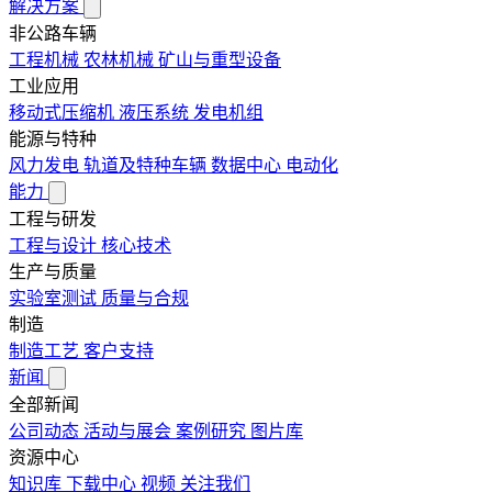
解决方案
非公路车辆
工程机械
农林机械
矿山与重型设备
工业应用
移动式压缩机
液压系统
发电机组
能源与特种
风力发电
轨道及特种车辆
数据中心
电动化
能力
工程与研发
工程与设计
核心技术
生产与质量
实验室测试
质量与合规
制造
制造工艺
客户支持
新闻
全部新闻
公司动态
活动与展会
案例研究
图片库
资源中心
知识库
下载中心
视频
关注我们