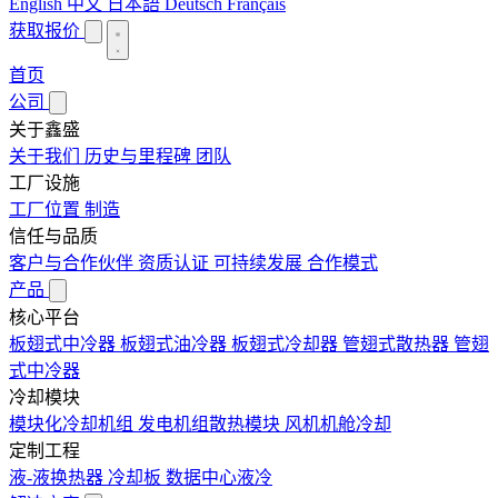
English
中文
日本語
Deutsch
Français
获取报价
首页
公司
关于鑫盛
关于我们
历史与里程碑
团队
工厂设施
工厂位置
制造
信任与品质
客户与合作伙伴
资质认证
可持续发展
合作模式
产品
核心平台
板翅式中冷器
板翅式油冷器
板翅式冷却器
管翅式散热器
管翅
式中冷器
冷却模块
模块化冷却机组
发电机组散热模块
风机机舱冷却
定制工程
液-液换热器
冷却板
数据中心液冷