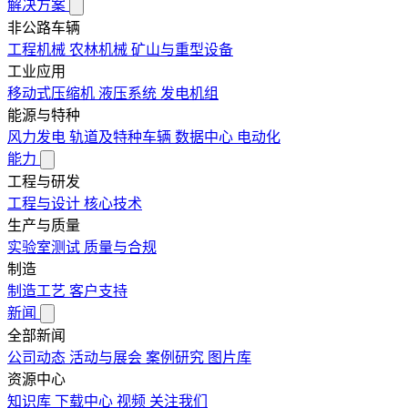
解决方案
非公路车辆
工程机械
农林机械
矿山与重型设备
工业应用
移动式压缩机
液压系统
发电机组
能源与特种
风力发电
轨道及特种车辆
数据中心
电动化
能力
工程与研发
工程与设计
核心技术
生产与质量
实验室测试
质量与合规
制造
制造工艺
客户支持
新闻
全部新闻
公司动态
活动与展会
案例研究
图片库
资源中心
知识库
下载中心
视频
关注我们