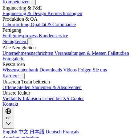
Kompetenzen
Engineering & F&E
Engineering & Design
Kerntechnologien
Produktion & QA
Laborprüfung
Qualität & Compliance
Fertigung
Fertigungsprozess
Kundenservice
Neuigkeiten
Alle Neuigkeiten
Unternehmensnachrichten
Veranstaltungen & Messen
Fallstudien
Fotogalerie
Ressourcen
Wissensdatenbank
Downloads
Videos
Folgen Sie uns
Karriere
Unserem Team beitreten
Offene Stellen
Studenten & Absolventen
Unsere Kultur
Vielfalt & Inklusion
Leben bei XS Cooler
Kontakt
de
English
中文
日本語
Deutsch
Français
Angebot anfordern