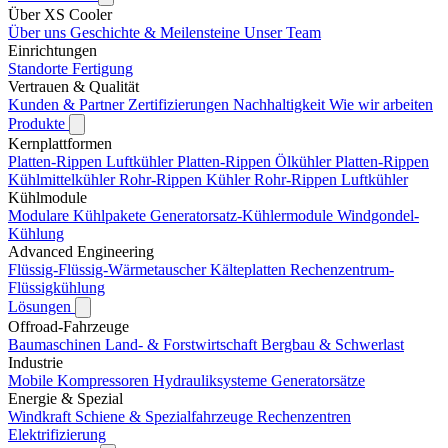
Über XS Cooler
Über uns
Geschichte & Meilensteine
Unser Team
Einrichtungen
Standorte
Fertigung
Vertrauen & Qualität
Kunden & Partner
Zertifizierungen
Nachhaltigkeit
Wie wir arbeiten
Produkte
Kernplattformen
Platten-Rippen Luftkühler
Platten-Rippen Ölkühler
Platten-Rippen
Kühlmittelkühler
Rohr-Rippen Kühler
Rohr-Rippen Luftkühler
Kühlmodule
Modulare Kühlpakete
Generatorsatz-Kühlermodule
Windgondel-
Kühlung
Advanced Engineering
Flüssig-Flüssig-Wärmetauscher
Kälteplatten
Rechenzentrum-
Flüssigkühlung
Lösungen
Offroad-Fahrzeuge
Baumaschinen
Land- & Forstwirtschaft
Bergbau & Schwerlast
Industrie
Mobile Kompressoren
Hydrauliksysteme
Generatorsätze
Energie & Spezial
Windkraft
Schiene & Spezialfahrzeuge
Rechenzentren
Elektrifizierung