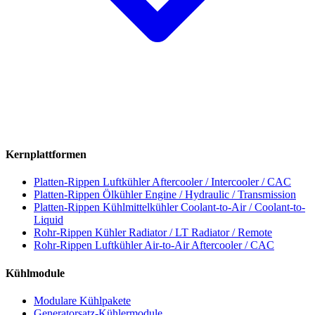
Kernplattformen
Platten-Rippen Luftkühler
Aftercooler / Intercooler / CAC
Platten-Rippen Ölkühler
Engine / Hydraulic / Transmission
Platten-Rippen Kühlmittelkühler
Coolant-to-Air / Coolant-to-
Liquid
Rohr-Rippen Kühler
Radiator / LT Radiator / Remote
Rohr-Rippen Luftkühler
Air-to-Air Aftercooler / CAC
Kühlmodule
Modulare Kühlpakete
Generatorsatz-Kühlermodule