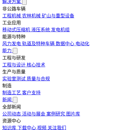
解决方案
非公路车辆
工程机械
农林机械
矿山与重型设备
工业应用
移动式压缩机
液压系统
发电机组
能源与特种
风力发电
轨道及特种车辆
数据中心
电动化
能力
工程与研发
工程与设计
核心技术
生产与质量
实验室测试
质量与合规
制造
制造工艺
客户支持
新闻
全部新闻
公司动态
活动与展会
案例研究
图片库
资源中心
知识库
下载中心
视频
关注我们