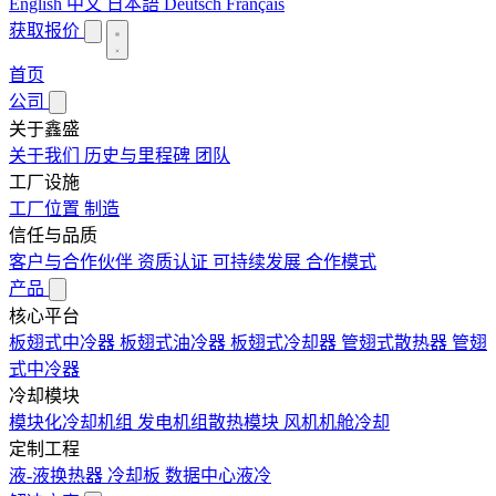
English
中文
日本語
Deutsch
Français
获取报价
首页
公司
关于鑫盛
关于我们
历史与里程碑
团队
工厂设施
工厂位置
制造
信任与品质
客户与合作伙伴
资质认证
可持续发展
合作模式
产品
核心平台
板翅式中冷器
板翅式油冷器
板翅式冷却器
管翅式散热器
管翅
式中冷器
冷却模块
模块化冷却机组
发电机组散热模块
风机机舱冷却
定制工程
液-液换热器
冷却板
数据中心液冷