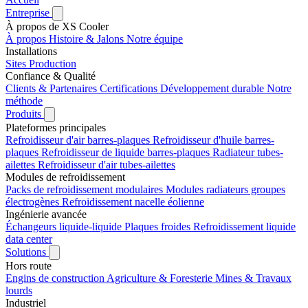
Entreprise
À propos de XS Cooler
À propos
Histoire & Jalons
Notre équipe
Installations
Sites
Production
Confiance & Qualité
Clients & Partenaires
Certifications
Développement durable
Notre
méthode
Produits
Plateformes principales
Refroidisseur d'air barres-plaques
Refroidisseur d'huile barres-
plaques
Refroidisseur de liquide barres-plaques
Radiateur tubes-
ailettes
Refroidisseur d'air tubes-ailettes
Modules de refroidissement
Packs de refroidissement modulaires
Modules radiateurs groupes
électrogènes
Refroidissement nacelle éolienne
Ingénierie avancée
Échangeurs liquide-liquide
Plaques froides
Refroidissement liquide
data center
Solutions
Hors route
Engins de construction
Agriculture & Foresterie
Mines & Travaux
lourds
Industriel