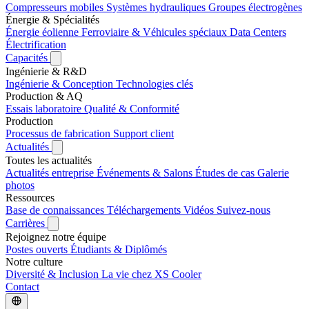
Compresseurs mobiles
Systèmes hydrauliques
Groupes électrogènes
Énergie & Spécialités
Énergie éolienne
Ferroviaire & Véhicules spéciaux
Data Centers
Électrification
Capacités
Ingénierie & R&D
Ingénierie & Conception
Technologies clés
Production & AQ
Essais laboratoire
Qualité & Conformité
Production
Processus de fabrication
Support client
Actualités
Toutes les actualités
Actualités entreprise
Événements & Salons
Études de cas
Galerie
photos
Ressources
Base de connaissances
Téléchargements
Vidéos
Suivez-nous
Carrières
Rejoignez notre équipe
Postes ouverts
Étudiants & Diplômés
Notre culture
Diversité & Inclusion
La vie chez XS Cooler
Contact