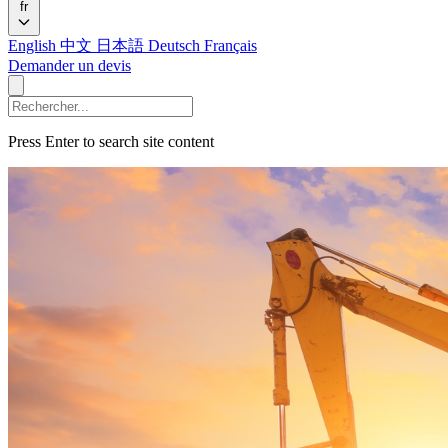
fr
English
中文
日本語
Deutsch
Français
Demander un devis
Press Enter to search site content