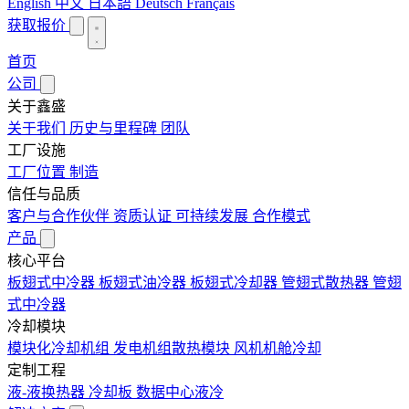
English
中文
日本語
Deutsch
Français
获取报价
首页
公司
关于鑫盛
关于我们
历史与里程碑
团队
工厂设施
工厂位置
制造
信任与品质
客户与合作伙伴
资质认证
可持续发展
合作模式
产品
核心平台
板翅式中冷器
板翅式油冷器
板翅式冷却器
管翅式散热器
管翅
式中冷器
冷却模块
模块化冷却机组
发电机组散热模块
风机机舱冷却
定制工程
液-液换热器
冷却板
数据中心液冷