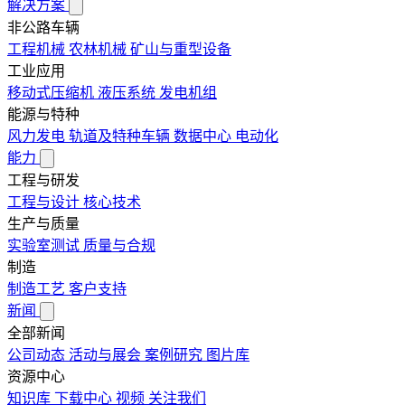
解决方案
非公路车辆
工程机械
农林机械
矿山与重型设备
工业应用
移动式压缩机
液压系统
发电机组
能源与特种
风力发电
轨道及特种车辆
数据中心
电动化
能力
工程与研发
工程与设计
核心技术
生产与质量
实验室测试
质量与合规
制造
制造工艺
客户支持
新闻
全部新闻
公司动态
活动与展会
案例研究
图片库
资源中心
知识库
下载中心
视频
关注我们